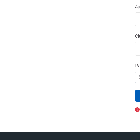
Ap
Ci
Pa