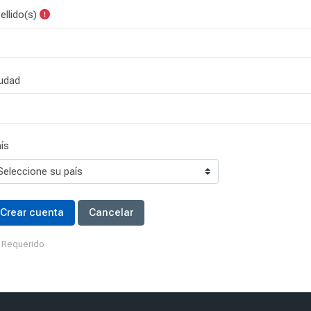
ellido(s)
udad
ís
Requerido