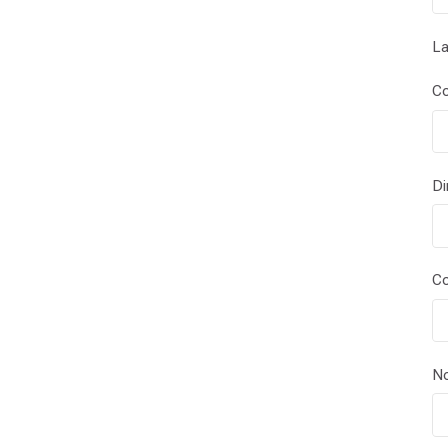
La
Co
Di
Co
N